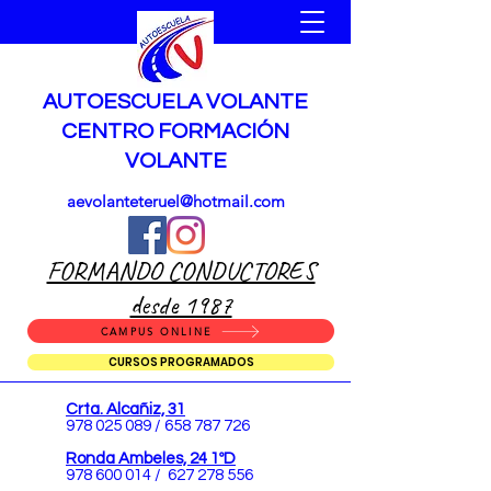
AUTOESCUELA VOLANTE
CENTRO FORMACIÓN
VOLANTE
aevolanteteruel@hotmail.com
FORMANDO CONDUCTORES
desde 1987
CAMPUS ONLINE
CURSOS PROGRAMADOS
Crta. Alcañiz, 31
978 025 089
/
658 787 726
Ronda Ambeles, 24 1ºD
978 600 014
/
627 278 556